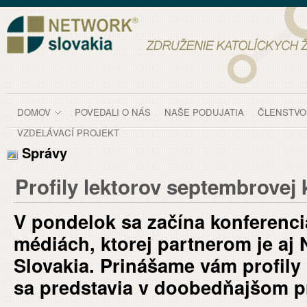
Prejsť k obsahu
Profily lektorov septembrovej konferencie - Sp
DOMOV
POVEDALI O NÁS
NAŠE PODUJATIA
ČLENSTVO
VZDELÁVACÍ PROJEKT
Správy
Profily lektorov septembrovej 
V pondelok sa začína konferenci
médiách, ktorej partnerom je aj
Slovakia. Prinášame vám profily l
sa predstavia v doobedňajšom 