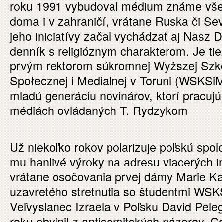
roku 1991 vybudoval médium známe vš
doma i v zahraničí, vrátane Ruska či Se
jeho iniciatívy začal vychádzať aj Nasz D
denník s religióznym charakterom. Je ti
prvým rektorom súkromnej Wyższej Szko
Społecznej i Medialnej v Toruni (WSKSiM
mladú generáciu novinárov, ktorí pracujú
médiách ovládaných T. Rydzykom
Už niekoľko rokov polarizuje poľskú spolo
mu hanlivé výroky na adresu viacerých in
vrátane osočovania prvej dámy Marie K
uzavretého stretnutia so študentmi WSK
Veľvyslanec Izraela v Poľsku David Pele
roku obvinil z antisemitských názorov.