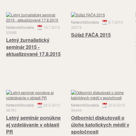
NetworkSlovakia
6.7.2015
NetworkSlovakia
13.7.2015
36274
35688
Súťaž FAČA 2015
Letný žurnalistický
seminár 2015 -
aktualizované 17.8.2015
NetworkSlovakia
20.6.2015
NetworkSlovakia
20.6.2015
36761
36449
Letný seminár ponúkne
Odborníci diskutovali o
aj vzdelávanie v oblasti
úlohe katolíckych médií v
PR
spoločnosti