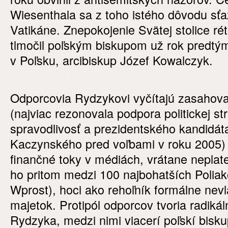
Wiesenthala sa z toho istého dôvodu sť
Vatikáne. Znepokojenie Svätej stolice ré
tlmočil poľským biskupom už rok predtý
v Poľsku, arcibiskup Józef Kowalczyk.
Odporcovia Rydzykovi vyčítajú zasahovan
(najviac rezonovala podpora politickej s
spravodlivosť a prezidentského kandidá
Kaczynského pred voľbami v roku 2005)
finančné toky v médiách, vrátane neplat
ho pritom medzi 100 najbohatších Poliak
Wprost), hoci ako rehoľník formálne nevl
majetok. Protipól odporcov tvoria radikáln
Rydzyka, medzi nimi viacerí poľskí bisku