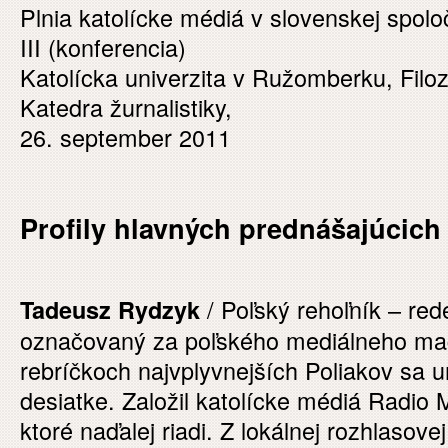
Plnia katolícke médiá v slovenskej spolo
III (konferencia)
Katolícka univerzita v Ružomberku, Filoz
Katedra žurnalistiky,
26. september 2011
Profily hlavných prednášajúcich
/ Poľský rehoľník – red
Tadeusz Rydzyk
označovaný za poľského mediálneho mag
rebríčkoch najvplyvnejších Poliakov sa um
desiatke. Založil katolícke médiá Radio
ktoré naďalej riadi. Z lokálnej rozhlasove