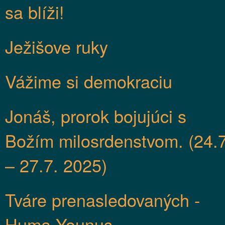
sa blíži!
Ježišove ruky
Vážime si demokraciu
Jonáš, prorok bojujúci s
Božím milosrdenstvom. (24.7
– 27.7. 2025)
Tváre prenasledovaných -
Huma Younus