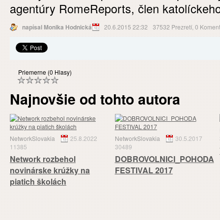
agentúry RomeReports, člen katolíckeho
napísal Monika Hodnická
20.6.2015 22:32
37532 Prezretí,
0 Koment
Priemerne (0 Hlasy)
Najnovšie od tohto autora
NetworkSlovakia
25.8.2022
NetworkSlovakia
30.5.2017
11385
30489
Network rozbehol
DOBROVOLNICI_POHODA
novinárske krúžky na
FESTIVAL 2017
piatich školách