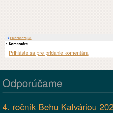
Predchádzajúci
Komentáre
Prihláste sa pre pridanie komentára
Odporúčame
4. ročník Behu Kalváriou 20