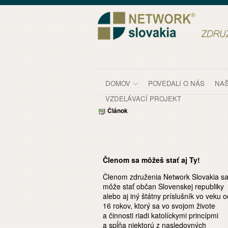
Prejsť k obsahu
Členstvo
DOMOV
POVEDALI O NÁS
NAŠ
VZDELÁVACÍ PROJEKT
Článok
Členom sa môžeš stať aj Ty!
Členom združenia Network Slovakia s
môže stať občan Slovenskej republiky
alebo aj iný štátny príslušník vo veku o
16 rokov, ktorý sa vo svojom živote
a činnosti riadi katolíckymi princípmi
a spĺňa niektorú z nasledovných