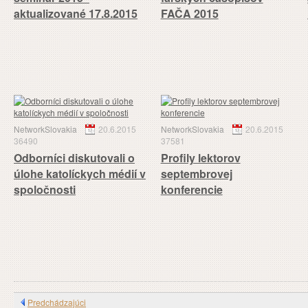
aktualizované 17.8.2015
FAČA 2015
NetworkSlovakia
20.6.2015
NetworkSlovakia
20.6.2015
36490
37581
Odborníci diskutovali o
Profily lektorov
úlohe katolíckych médií v
septembrovej
spoločnosti
konferencie
Predchádzajúci