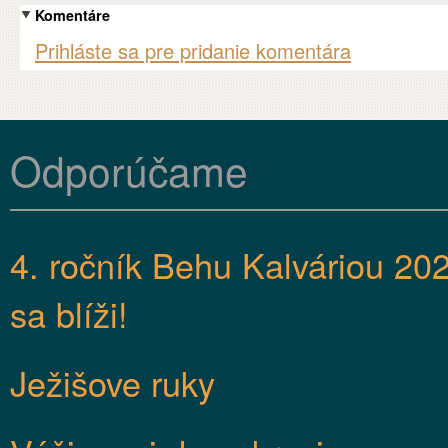
Komentáre
Prihláste sa pre pridanie komentára
Odporúčame
4. ročník Behu Kalváriou 20
sa blíži!
Ježišove ruky