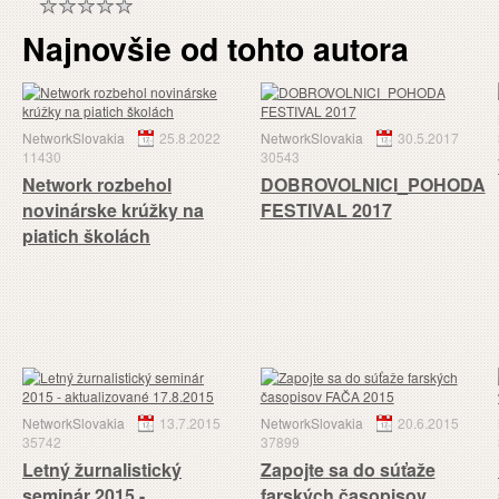
Najnovšie od tohto autora
NetworkSlovakia
25.8.2022
NetworkSlovakia
30.5.2017
11430
30543
Network rozbehol
DOBROVOLNICI_POHODA
novinárske krúžky na
FESTIVAL 2017
piatich školách
NetworkSlovakia
13.7.2015
NetworkSlovakia
20.6.2015
35742
37899
Letný žurnalistický
Zapojte sa do súťaže
seminár 2015 -
farských časopisov