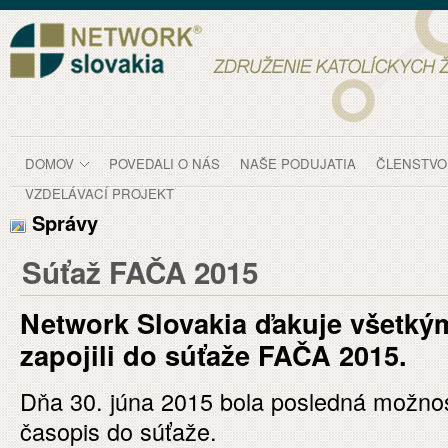
Prejsť k obsahu
Súťaž FAČA 2015 - Správy
DOMOV
POVEDALI O NÁS
NAŠE PODUJATIA
ČLENSTVO
VZDELÁVACÍ PROJEKT
Správy
Súťaž FAČA 2015
Network Slovakia ďakuje všetkým
zapojili do súťaže FAČA 2015.
Dňa 30. júna 2015 bola posledná možnosť
časopis do súťaže.