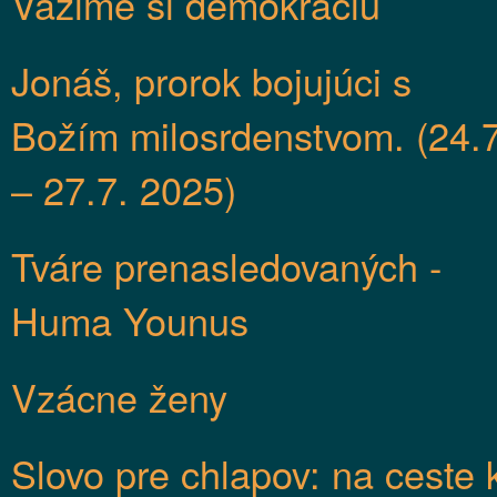
Vážime si demokraciu
Jonáš, prorok bojujúci s
Božím milosrdenstvom. (24.7
– 27.7. 2025)
Tváre prenasledovaných -
Huma Younus
Vzácne ženy
Slovo pre chlapov: na ceste 