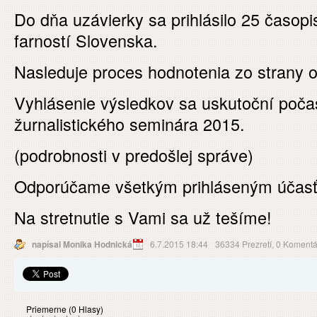
Do dňa uzávierky sa prihlásilo 25 časop
farností Slovenska.
Nasleduje proces hodnotenia zo strany 
Vyhlásenie výsledkov sa uskutoční poča
žurnalistického seminára 2015.
(podrobnosti v predošlej správe)
Odporúčame všetkým prihláseným účasť 
Na stretnutie s Vami sa už tešíme!
napísal Monika Hodnická
6.7.2015 18:44
36334 Prezretí,
0 Komentá
Priemerne (0 Hlasy)