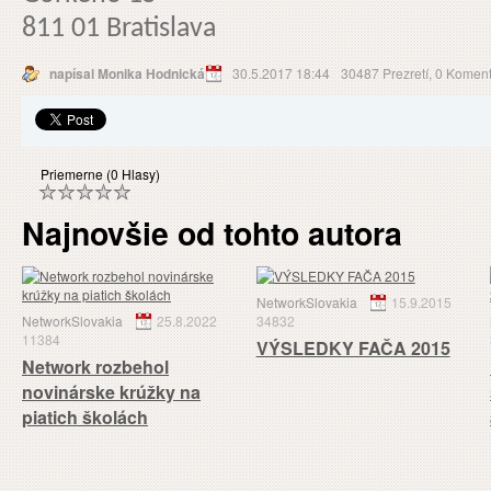
811 01 Bratislava
napísal Monika Hodnická
30.5.2017 18:44
30487 Prezretí,
0 Koment
Priemerne (0 Hlasy)
Najnovšie od tohto autora
NetworkSlovakia
15.9.2015
NetworkSlovakia
25.8.2022
34832
11384
VÝSLEDKY FAČA 2015
Network rozbehol
novinárske krúžky na
piatich školách