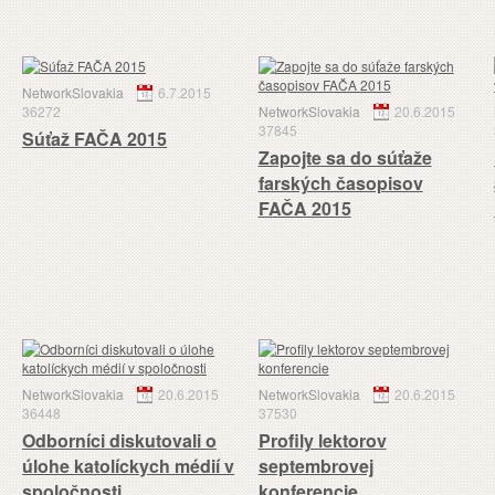
NetworkSlovakia
6.7.2015
36272
NetworkSlovakia
20.6.2015
37845
Súťaž FAČA 2015
Zapojte sa do súťaže
farských časopisov
FAČA 2015
NetworkSlovakia
20.6.2015
NetworkSlovakia
20.6.2015
36448
37530
Odborníci diskutovali o
Profily lektorov
úlohe katolíckych médií v
septembrovej
spoločnosti
konferencie