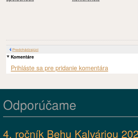
Predchádzajúci
Komentáre
Prihláste sa pre pridanie komentára
Odporúčame
4. ročník Behu Kalváriou 20