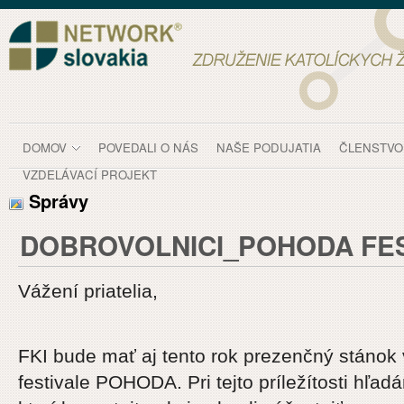
Prejsť k obsahu
DOBROVOLNICI_POHODA FESTIVAL 2017 - Spr
DOMOV
POVEDALI O NÁS
NAŠE PODUJATIA
ČLENSTVO
VZDELÁVACÍ PROJEKT
Správy
DOBROVOLNICI_POHODA FES
Vážení priatelia,
FKI bude mať aj tento rok prezenčný stánok
festivale POHODA. Pri tejto príležítosti hľa