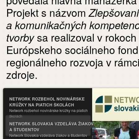
povedala hlavná manažérka 
Projekt s názvom
Zlepšovani
a komunikačných kompetencií
tvorby
sa realizoval v rokoc
Európskeho sociálneho fond
regionálneho rozvoja v rám
zdroje.
NETWORK ROZBEHOL NOVINÁRSKE
KRÚŽKY NA PIATICH ŠKOLÁCH
Network rozbehol novinárske krúžky na piatich
školách
NETWORK SLOVAKIA VZDELÁVA ŽIAKOV
A ŠTUDENTOV
Network Slovakia vzdeláva žiakov a študentov