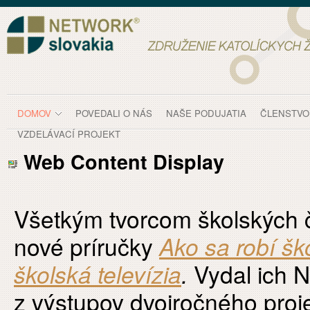
Skip to Content
Domov
DOMOV
POVEDALI O NÁS
NAŠE PODUJATIA
ČLENSTVO
VZDELÁVACÍ PROJEKT
Web Content Display
Všetkým tvorcom školských č
nové príručky
Ako sa robí šk
školská televízia
.
Vydal ich 
z výstupov dvojročného proj