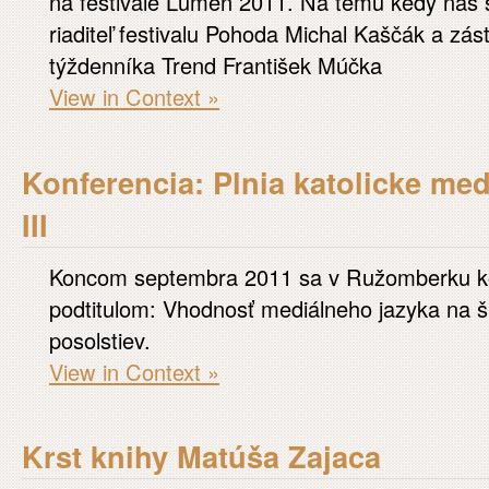
na festivale Lumen 2011. Na tému kedy náš s
riaditeľ festivalu Pohoda Michal Kaščák a zá
týždenníka Trend František Múčka
View in Context »
Konferencia: Plnia katolicke me
III
Koncom septembra 2011 sa v Ružomberku ko
podtitulom: Vhodnosť mediálneho jazyka na 
posolstiev.
View in Context »
Krst knihy Matúša Zajaca