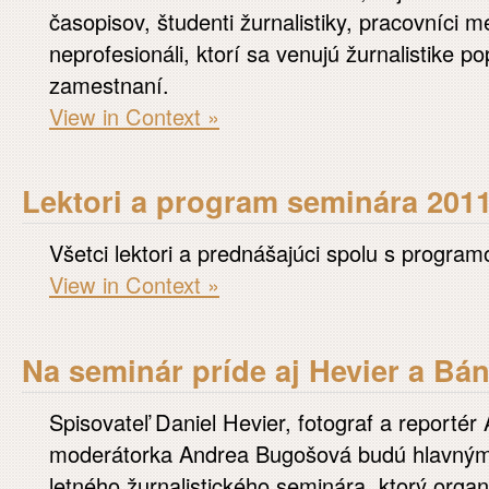
časopisov, študenti žurnalistiky, pracovníci mé
neprofesionáli, ktorí sa venujú žurnalistike p
zamestnaní.
View in Context »
Lektori a program seminára 201
Všetci lektori a prednášajúci spolu s progra
View in Context »
Na seminár príde aj Hevier a Bá
Spisovateľ Daniel Hevier, fotograf a reportér 
moderátorka Andrea Bugošová budú hlavnými
letného žurnalistického seminára, ktorý organ