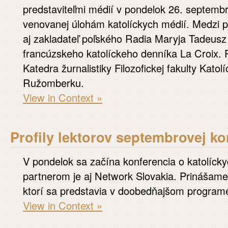
predstaviteľmi médií v pondelok 26. septembr
venovanej úlohám katolíckych médií. Medzi 
aj zakladateľ poľského Radia Maryja Tadeusz
francúzskeho katolíckeho denníka La Croix. P
Katedra žurnalistiky Filozofickej fakulty Katolí
Ružomberku.
View in Context »
Profily lektorov septembrovej ko
V pondelok sa začína konferencia o katolícky
partnerom je aj Network Slovakia. Prinášame 
ktorí sa predstavia v doobedňajšom program
View in Context »