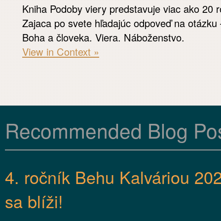
Kniha Podoby viery predstavuje viac ako 20 
Zajaca po svete hľadajúc odpoveď na otázku 
Boha a človeka. Viera. Náboženstvo.
View in Context »
Recommended Blog Po
4. ročník Behu Kalváriou 20
sa blíži!