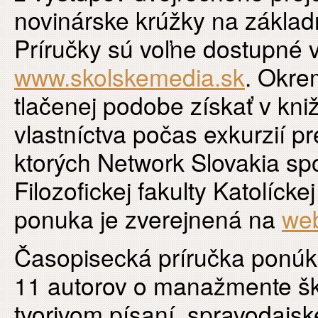
novinárske krúžky na základ
Príručky sú voľne dostupné 
www.skolskemedia.sk
. Okre
tlačenej podobe získať v kn
vlastníctva počas exkurzií p
ktorých Network Slovakia spo
Filozofickej fakulty Katolíck
ponuka je zverejnená na
web
Časopisecká príručka ponúk
11 autorov o manažmente škol
tvorivom písaní, spravodajske