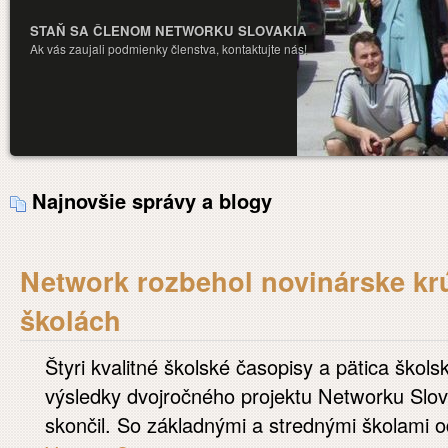
STAŇ SA ČLENOM NETWORKU SLOVAKIA
Ak vás zaujali podmienky členstva, kontaktujte nás!
Najnovšie správy a blogy
Network rozbehol novinárske krú
školách
Štyri kvalitné školské časopisy a pätica školsk
výsledky dvojročného projektu Networku Slov
skončil. So základnými a strednými školami o