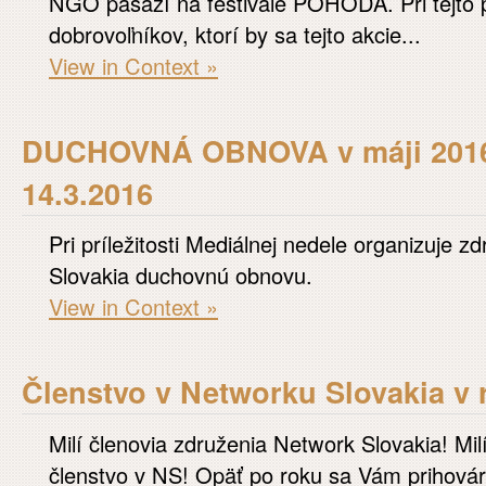
NGO pasáží na festivale POHODA. Pri tejto p
dobrovoľníkov, ktorí by sa tejto akcie...
View in Context »
DUCHOVNÁ OBNOVA v máji 2016
14.3.2016
Pri príležitosti Mediálnej nedele organizuje 
Slovakia duchovnú obnovu.
View in Context »
Členstvo v Networku Slovakia v 
Milí členovia združenia Network Slovakia! Mi
členstvo v NS! Opäť po roku sa Vám prihováram