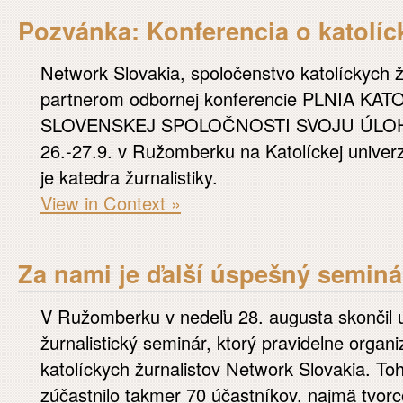
Pozvánka: Konferencia o katolí
Network Slovakia, spoločenstvo katolíckych žu
partnerom odbornej konferencie PLNIA KA
SLOVENSKEJ SPOLOČNOSTI SVOJU ÚLOHU? 
26.-27.9. v Ružomberku na Katolíckej univerz
je katedra žurnalistiky.
View in Context »
Za nami je ďalší úspešný seminá
V Ružomberku v nedeľu 28. augusta skončil u
žurnalistický seminár, ktorý pravidelne organ
katolíckych žurnalistov Network Slovakia. To
zúčastnilo takmer 70 účastníkov, najmä tvorc