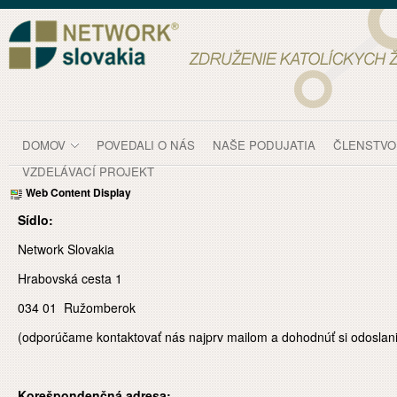
Skip to Content
Kontakt
DOMOV
POVEDALI O NÁS
NAŠE PODUJATIA
ČLENSTVO
VZDELÁVACÍ PROJEKT
Web Content Display
Sídlo:
Network Slovakia
Hrabovská cesta 1
034 01 Ružomberok
(odporúčame kontaktovať nás najprv mailom a dohodnúť si odoslan
Korešpondenčná adresa: