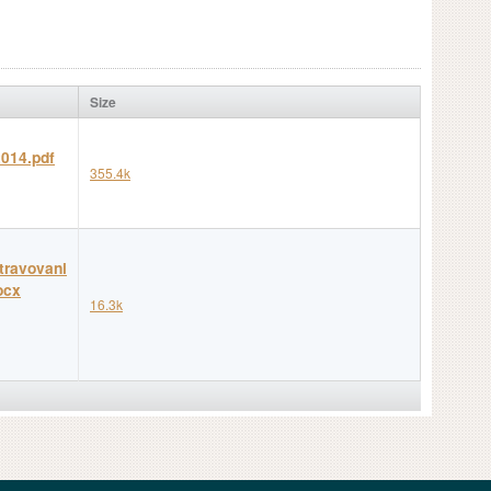
Size
2014.pdf
355.4k
travovani
ocx
16.3k