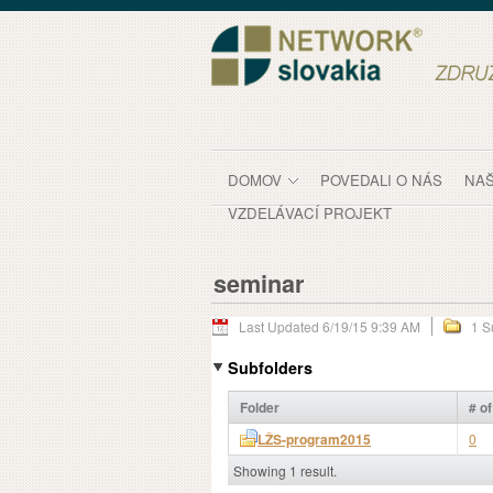
Skip to Content
seminar - Dokumenty
DOMOV
POVEDALI O NÁS
NAŠ
VZDELÁVACÍ PROJEKT
seminar
Last Updated 6/19/15 9:39 AM
1 S
Subfolders
Folder
# o
LŽS-program2015
0
Showing 1 result.