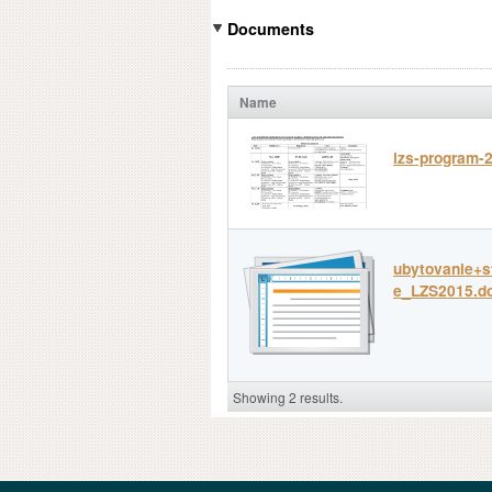
Documents
Name
lzs-program-
ubytovanie+s
e_LZS2015.d
Showing 2 results.