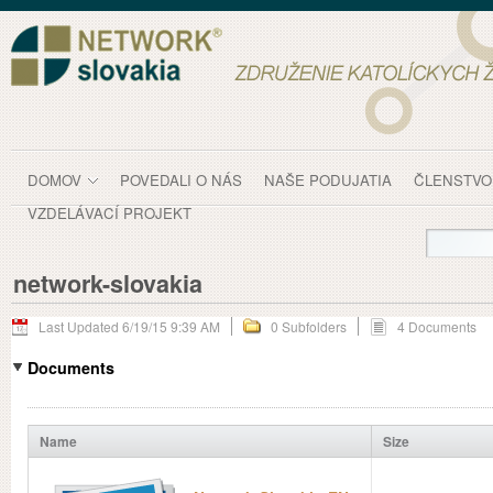
Skip to Content
network-slovakia - Dokumenty
DOMOV
POVEDALI O NÁS
NAŠE PODUJATIA
ČLENSTVO
VZDELÁVACÍ PROJEKT
network-slovakia
Last Updated 6/19/15 9:39 AM
0 Subfolders
4 Documents
Documents
Name
Size