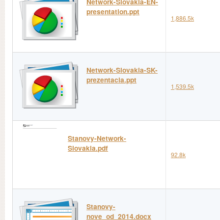
Network-Slovakia-EN-
presentation.ppt
1,886.5k
Network-Slovakia-SK-
prezentacia.ppt
1,539.5k
Stanovy-Network-
Slovakia.pdf
92.8k
Stanovy-
nove_od_2014.docx