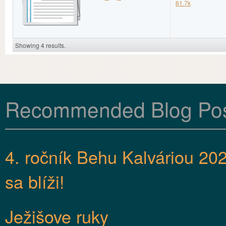
61.7k
Showing 4 results.
Recommended Blog Po
4. ročník Behu Kalváriou 20
sa blíži!
Ježišove ruky