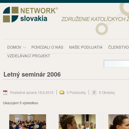
Prejsť k obsahu
Letný seminár 2006 - Fotogaléria
DOMOV
POVEDALI O NÁS
NAŠE PODUJATIA
ČLENSTVO
VZDELÁVACÍ PROJEKT
Letný seminár 2006
Posledná úprava 19.6.2015
0 Podzložky
5 Obrázky
Ukazujem 5 výsledkov.