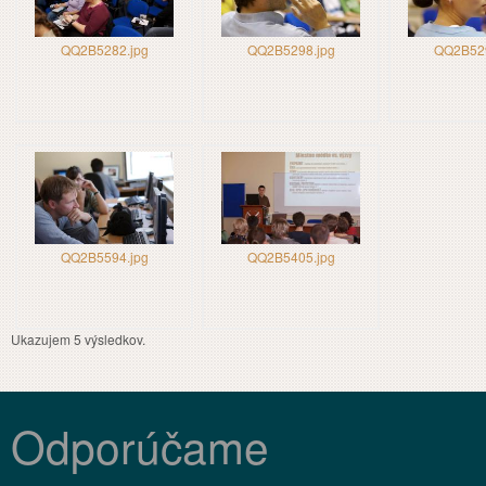
QQ2B5282.jpg
QQ2B5298.jpg
QQ2B529
QQ2B5594.jpg
QQ2B5405.jpg
Ukazujem 5 výsledkov.
Odporúčame